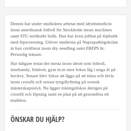
Dennis har under studieåren arbetat med idrottsmedicin
inom amerikansk fotboll för Stockholm mean machines
samt STU northside bulls. Han har även jobbat på löpbutik
med löpscreening. Utöver studierna på Naprapathögskolan
är han certifierat inom dry needling samt EREPS lic.
Personlig tränare.
Har tidigare testat det mesta inom idrott som fotboll,
innebandy, friidrott, gym m.m men fokus låg i unga år på
hockey. Senare blev fokus att ligga på att träna och tävla
inom crossfit och senast tyngdlyftning på svensk
mästerskapsnivå. Nu ligger träningsfokus återigen på
crossfit och löpning samt en plan på att genomföra ett
triathlon.
ÖNSKAR DU HJÄLP?