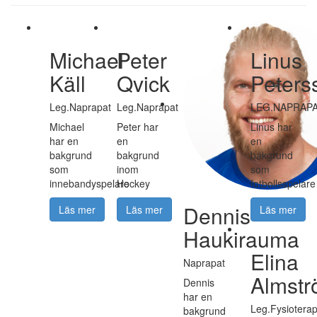
Michael
Peter
Linus
Käll
Qvick
Peters
Leg.Naprapat
Leg.Naprapat
LEG.NAPRAP
Michael
Peter har
Linus har
har en
en
en
bakgrund
bakgrund
bakgrund
som
inom
som
innebandyspelare
Hockey
fotbollsspelare
Dennis
Läs mer
Läs mer
Läs mer
Haukirauma
Elina
Naprapat
Almst
Dennis
har en
Leg.Fysiotera
bakgrund