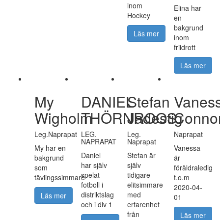
inom
Elina har
Hockey
en
bakgrund
Läs mer
inom
friidrott
Läs mer
My
DANIEL
Stefan
Vanes
Wigholm
THÖRNROOS
Jadestig
Conno
Leg.Naprapat
LEG.
Leg.
Naprapat
NAPRAPAT
Naprapat
My har en
Vanessa
Daniel
Stefan är
bakgrund
är
har själv
själv
som
föräldraledig
spelat
tidigare
tävlingssimmare
t.o.m
fotboll i
elitsimmare
2020-04-
distriktslag
med
Läs mer
01
och i div 1
erfarenhet
från
Läs mer